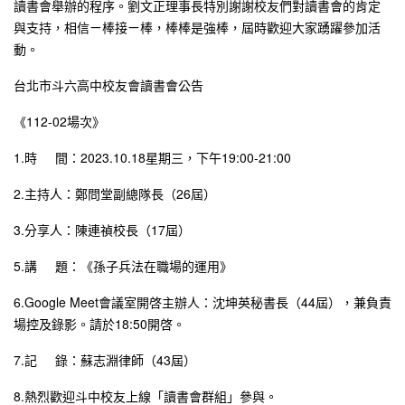
讀書會舉辦的程序。劉文正理事長特別謝謝校友們對讀書會的肯定
與支持，相信ㄧ棒接ㄧ棒，棒棒是強棒，屆時歡迎大家踴躍參加活
動。
台北市斗六高中校友會讀書會公告
《112-02場次》
1.時 間：2023.10.18星期三，下午19:00-21:00
2.主持人：鄭問堂副總隊長（26屆）
3.分享人：陳連禎校長（17屆）
5.講 題：《孫子兵法在職場的運用》
6.Google Meet會議室開啓主辦人：沈坤英秘書長（44屆），兼負責
場控及錄影。請於18:50開啓。
7.記 錄：蘇志淵律師（43屆）
8.熱烈歡迎斗中校友上線「讀書會群組」參與。