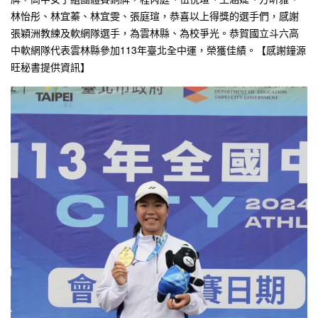
林怡彤、林宜蓁、林宜雯、張庭瑄，恭喜以上得獎的選手們，感謝
張穎洲教練及軟網隊選手，為雲林縣、為校爭光。恭賀國立斗六高
中軟網隊代表雲林縣參加113年臺北全中運，榮獲佳績。【感謝鐘源
旺秘書提供資訊】