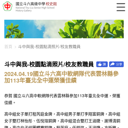
448-3529
首頁
斗中與我-校園點滴照片/校友教職員
斗中與我-校園點滴照片/校友教職員
2024.04.19國立斗六高中軟網隊代表雲林縣參
加113年臺北全中運榮獲佳績
恭賀 國立斗六高中軟網隊代表雲林縣參加113年臺北全中運，榮獲
佳績。
高中組女子單打程芮庭金牌，高中組男子單打李翔富銅牌，高中組
女子雙打林怡彤、伍悅瑄銅牌，高中組混合雙打王涵婕、謝博清銅
牌，高中女子組團體賽銅牌，程芮庭、伍悦瑄、王涵婕、方昕雅、