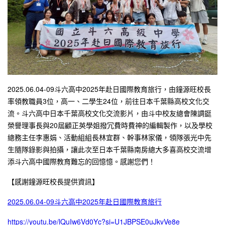
2025.06.04-09斗六高中2025年赴日國際教育旅行，由鐘源旺校長
率領教職員3位，高一、二學生24位，前往日本千葉縣高校文化交
流。斗六高中日本千葉高校文化交流影片，由斗中校友總會陳調鋌
榮譽理事長與20屆顧正英學姐撥冗費時費神的編輯製作，以及學校
總務主任李惠娟、活動組組長林宜群、幹事林家儀，領隊張光中先
生隨隊錄影與拍攝，讓此次至日本千葉縣南房總大多喜高校交流增
添斗六高中國際教育難忘的回憶憶。感謝您們！
【感謝鐘源旺校長提供資訊】
2025.06.04-09斗六高中2025年赴日國際教育旅行
https://youtu.be/lQuIw6Vd0Yc?si=U1JBPSE0uJkvVe8e