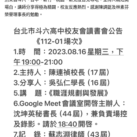
場白，講師分享得極為精闢，校友反應熱烈。感謝陳調鋌及林素芬
榮譽理事長的勉勵。