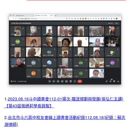
1.
2023.08.16斗中讀書會112-01場次-職涯規劃與發展(吳弘仁主講)
【第43屆張綉莉學長錄製】
2.
台北市斗六高中校友會線上讀書會活動紀錄112.08.16(紀錄：蘇志
淵律師)