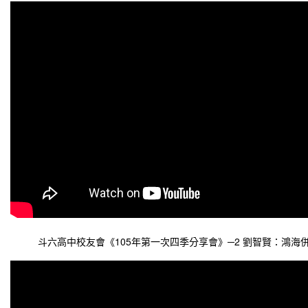
斗六高中校友會《105年第一次四季分享會》─2 劉智賢：鴻海