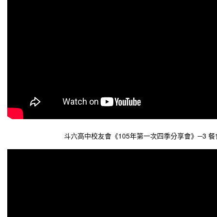
斗六高中校友會《105年第一次四季分享會》─3 餐