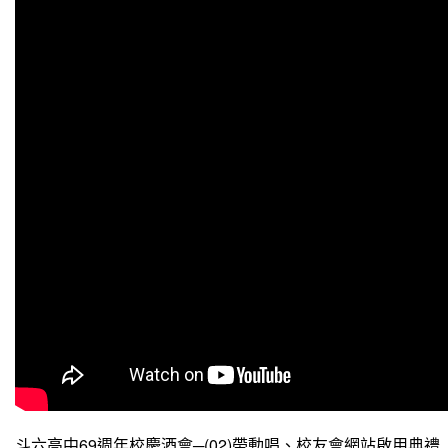
斗六高中69週年校慶酒會─(02)帶動唱、校友會網站啟用典禮