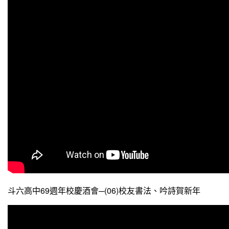
斗六高中69週年校慶酒會─(06)校友書法、吟詩賀新年