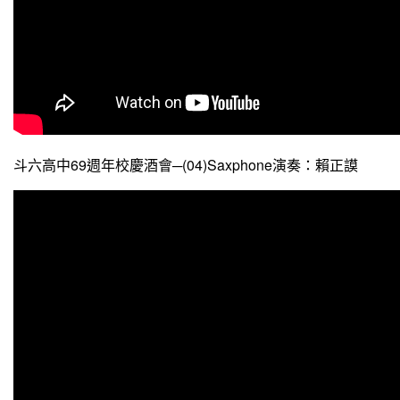
斗六高中69週年校慶酒會─(04)Saxphone演奏：賴正謨