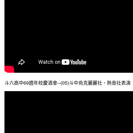
斗六高中69週年校慶酒會─(05)斗中烏克麗麗社、熱音社表演