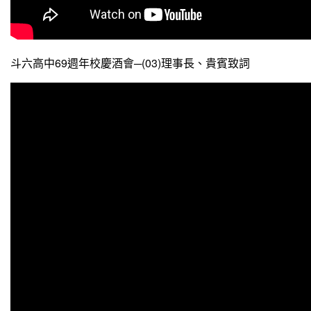
斗六高中69週年校慶酒會─(03)理事長、貴賓致詞