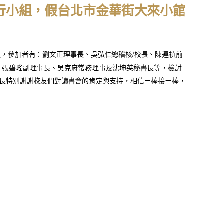
會執行小組，假台北市金華街大來小館
餐敍，參加者有：劉文正理事長、吳弘仁總稽核/校長、陳連禎前
、張碧瑤副理事長、吳克府常務理事及沈坤英秘書長等，檢討
正理事長特別謝謝校友們對讀書會的肯定與支持，相信ㄧ棒接ㄧ棒，