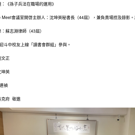
題：《孫子兵法在職場的運用》
ogle Meet會議室開啓主辦人：沈坤英秘書長（44屆），兼負責場控及錄影。
錄：蘇志淵律師（43屆）
歡迎斗中校友上線「讀書會群組」參與。
劉文正
沈坤英
陳連禎
吳克府 敬邀