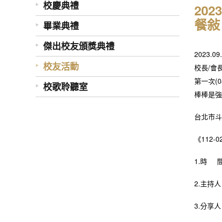
校慶典禮
20
餐敍
畢業典禮
傑出校友頒獎典禮
2023
校友活動
校長/會
第一次(
校歌聆聽室
棒棒是強
台北市斗
《112-
1.時 間：
2.主持
3.分享