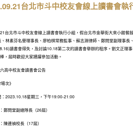
23.09.21台北市斗中校友會線上讀書
.09.21台北市斗中校友會線上讀書會執行小組，假台北市金華街大來小館
長、林素芬名譽理事長、廖柏棋常務監事、蘇志淵律師、鄭問堂副理事長
08.16)讀書會得失，及討論10.18第二次的讀書會舉辦的程序。劉文
棒，屆時歡迎大家踴躍參加活動。
六高中校友會讀書會公告
02場次》
2023.10.18星期三，下午19:00-21:00
人：鄭問堂副總隊長（26屆）
人：陳連禎校長（17屆）