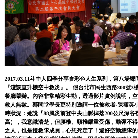
2017.03.11
斗中人四季分享會彩色人生系列，第八場鄭
『淺談直升機空中救災』。 假台北市民生西路
300
號
3
餐廳舉辦。內容非常精彩生動，透過影片實例說明，空
救人無數。鄭問堂學長更特別邀請一位被救者
-
陳霈英
時狀況：她說『
88
風災前登中央山脈掉落
200
公尺深谷
高），我意識清楚，但腰椎、頸椎嚴重受傷，動彈不得
之人，也是搜救隊成員，心想死定了！還好空勤總隊的