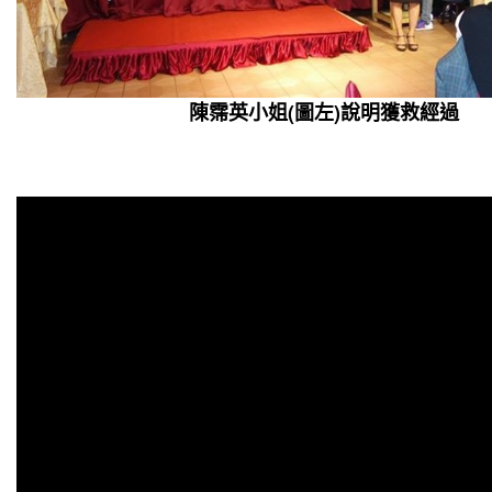
陳霈英小姐(圖左)說明獲救經過