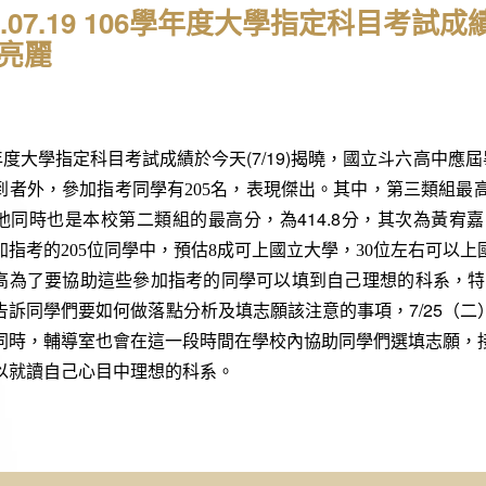
17.07.19 106學年度大學指定科目考試
亮麗
(7/19)
年度大學指定科目考試成績於今天
揭曉，國立斗六高中應屆
到者外，參加指考同學有
205
名，表現傑出。其中，第三類組最
414.8
他同時也是本校第二類組的最高分，為
分，其次為黃宥嘉
加指考的
205
位同學中，預估
8
成可上國立大學，
30
位左右可以上
高為了要協助這些參加指考的同學可以填到自己理想的科系，特
7/25
告訴同學們要如何做落點分析及填志願該注意的事項，
（二
同時，輔導室也會在這一段時間在學校內協助同學們選填志願，
以就讀自己心目中理想的科系。