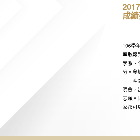
20
成績
106
學
率取報
學系、
分。參
斗
明會，
志願。
家都可