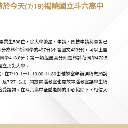
成績於今天(7/19)揭曉國立斗六高中
588
畢業生
位，除大學繁星、申請、四技申請與軍警已
497
(
433
)
高分為林仲祈同學的
分
不含國文
分
，可以上醫
413.8
472.5
同學
分；第一類組最高分則是林詩蓓同學
國立頂尖大學。
7/19
10:00-11:30
別在
（一）
由輔導室舉辦選填志願說
7/27
）及
（四）開放電腦教室也開放電腦教室讓學生填
接受諮詢。在斗六高中全體老師的用心協助下，相信大