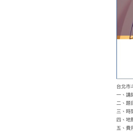
台北市
一、講
二、題
三、時
四、地
五、費