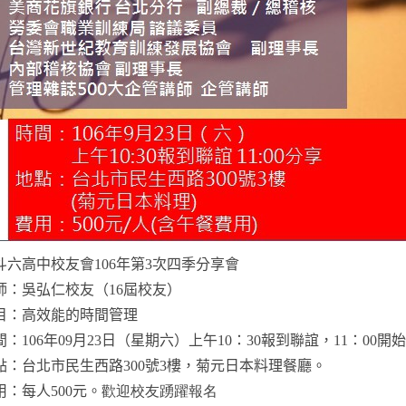
斗六高中校友會
106
年第
3
次四季分享會
師：吳弘仁校友（
16
屆校友）
目：高效能的時間管理
間：
106
年09月23日（星期六）上午
10
：
30
報到聯誼，
11
：
00
開始
點：台北市民生西路
300
號
3
樓，菊元日本料理餐廳。
用：每人
500
元。
歡迎校友踴躍報名