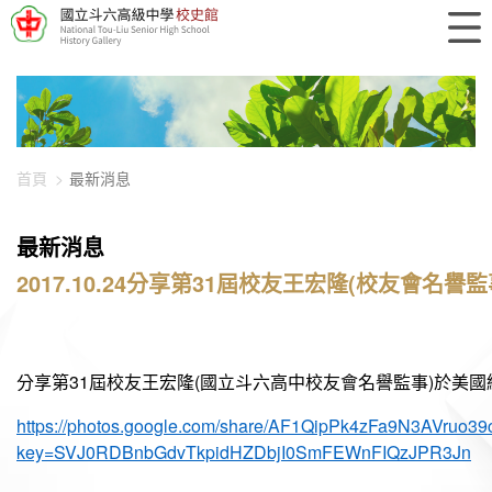
448-896
首頁
最新消息
最新消息
2017.10.24分享第31屆校友王宏隆(校友會
分享第
31
屆校友王宏隆
(
國立斗六高中校友會名譽監事
)
於美國
https://photos.google.com/share/AF1QipPk4zFa9N3AV
key=SVJ0RDBnbGdvTkpidHZDbjI0SmFEWnFIQzJPR3Jn