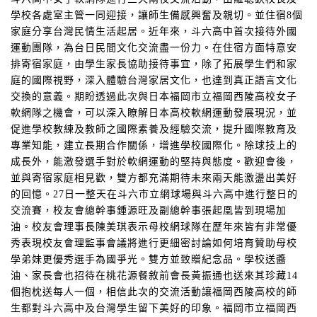
學校各處室主管一同迎接，讓師生備感興奮及親切。並住宿
8
個
家庭分享台灣民情生活起居。近年來，斗六高中首次接待外國
運動團隊，為台日民間文化交流盡一份力。在住宿方面特意安
排寄宿家庭，由學生家長協助接待事宜，除了拓展學生們和家
庭的國際視野，深入體驗台灣家居文化，也達到真正語言文化
交換的意義。期盼透過此次與日本福岡市立福岡西陵高校女子
軟網隊之機會，可以深入瞭解日本高校軟網運動發展現況，並
促進學校教練及教師之國際素養及經驗交流，提升國際教育及
專業知能，建立長期合作關係，增進學校國際化。除球技上的
成長外，能激發選手對於軟網運動的堅持與態度。歡迎會後，
並與寄宿家庭相見歡，雙方都充滿期待未來兩天能激盪出美好
的回憶。
27
日一整天在斗六市立網球場與斗六高中進行整日的
交流賽，校友會總幹事鍾源旺及副總幹事張起凰皆到現場加
油。校友會理事長陳美琪表示母校網球隊在歷年來皆有非常優
秀表現校友會理監事會議將進行更細密討論如何培育贊助母校
學弟妹更優秀選手為國爭光。雙方並致贈紀念品。學校送醬
油、家長會也招待在桃花源餐敘前會長黃振通也送來其珍藏
14
個抱枕送每人一個，相信此次的交流活動讓福岡西陵高校的師
生都對斗六高中及台灣學生留下美好的印象。福岡市立福岡西