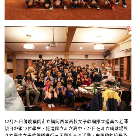
12
月
26
日傍晚福岡市立福岡西陵高校女子軟網隊立道昌久老師
親自帶領
12
位學生，抵達國立斗六高中，
27
日在斗六網球場與
斗六高中女子軟網隊進行三天兩夜交流活動，由羅聰欽校長及