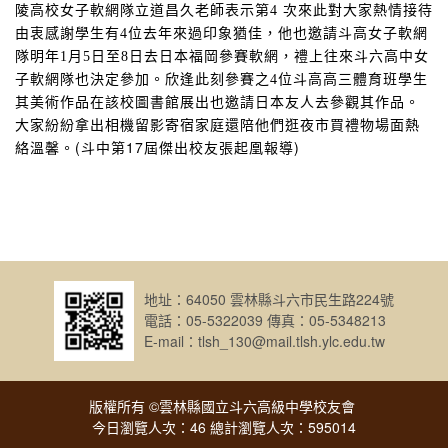
陵高校女子軟網隊立道昌久老師表示第
4
次來此對大家熱情接待
由衷感謝學生有
4
位去年來過印象猶佳，他也邀請斗高女子軟網
隊明年
1
月
5
日至
8
日去日本福岡參賽軟網，禮上往來斗六高中女
子軟網隊也決定參加。欣逢此刻參賽之
4
位斗高高三體育班學生
其美術作品在該校圖書館展出也邀請日本友人去參觀其作品。
大家紛紛拿出相機留影寄宿家庭還陪他們逛夜市買禮物場面熱
(
斗中第
17
屆傑出校友張起凰報導
)
絡溫馨。
地址：64050 雲林縣斗六市民生路224號
電話：05-5322039 傳真：05-5348213
E-mail：tlsh_130@mail.tlsh.ylc.edu.tw
版權所有 ©雲林縣國立斗六高級中學校友會
今日瀏覽人次：46 總計瀏覽人次：595014