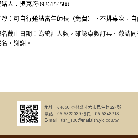
連絡人：吳克府
0936154588
叮嚀：可自行邀請當年師長（免費）。不排桌次，自
報名截止日期：為統計人數，確認桌數訂桌。敬請同
報名，謝謝。
地址：64050 雲林縣斗六市民生路224號
電話：05-5322039 傳真：05-5348213
E-mail：tlsh_130@mail.tlsh.ylc.edu.tw