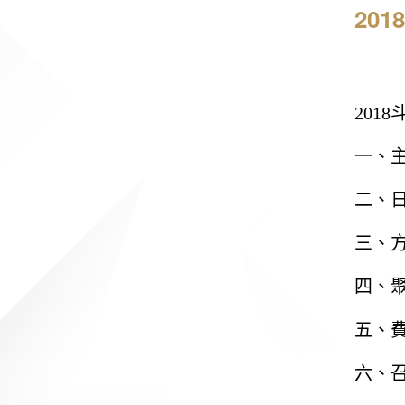
201
2018
一、主
二、
三、
四、
五、
六、