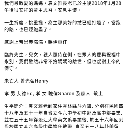
我們最敬愛的媽媽，袁文雅長老已於主後2018年1月28
午後很安祥的蒙主恩召，安息主懷。
一生折磨，挑重擔，為主那美好的扙已經打過了，當跑
的路，也已經跑盡了。
感謝上帝恩典滿滿，賜伊重任
臨終先生，兒女，親人隨侍在側，在眾人的愛與祝福中
永別，我們雖然非常不捨媽媽的離世，但也感謝上帝的
保守。
未亡人 曾光弘Henry
孝 男 艾德Ed, 孝 女 曉倫Sharon 及家人 敬上
生平簡介：袁文雅老師家住雲林縣斗六鎮, 分別在民國四
十八年及五十一年自省立斗六中學初中部及高中部畢業,
並在五十五年從淡江大學英文系畢業後, 於五十六年回到
母校國立斗六高級中學擔任教職, 直至五十八年赴美留