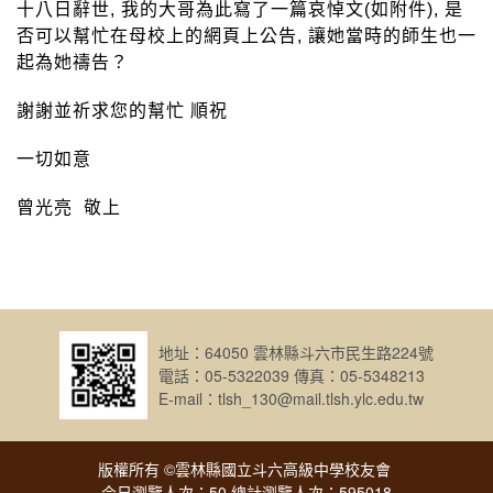
十八日辭世, 我的大哥為此寫了一篇哀悼文(如附件), 是
否可以幫忙在母校上的網頁上公告, 讓她當時的師生也一
起為她禱告？
謝謝並祈求您的幫忙 順祝
一切如意
曾光亮 敬上
地址：64050 雲林縣斗六市民生路224號
電話：05-5322039 傳真：05-5348213
E-mail：tlsh_130@mail.tlsh.ylc.edu.tw
版權所有 ©雲林縣國立斗六高級中學校友會
今日瀏覽人次：50 總計瀏覽人次：595018