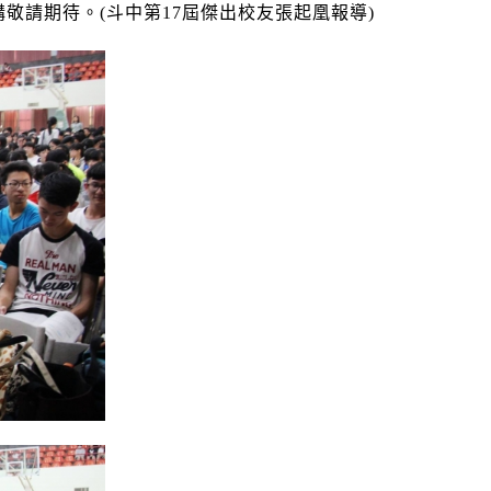
講敬請期待。
(
斗中第
17
屆傑出校友張起凰報導
)