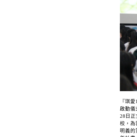
『琪愛
啟動儀
28
日正
校，為
明義的