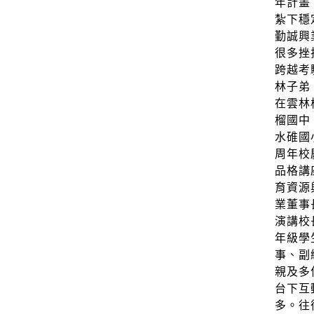
年計畫
紮下穩
勤誠興
很多挫
跨越考
林子弟
在雲林
榴國中
水碓國
周年校
品格講
育資源
業董事
演講校
年級學
事、副
親及多
台下互
多。往