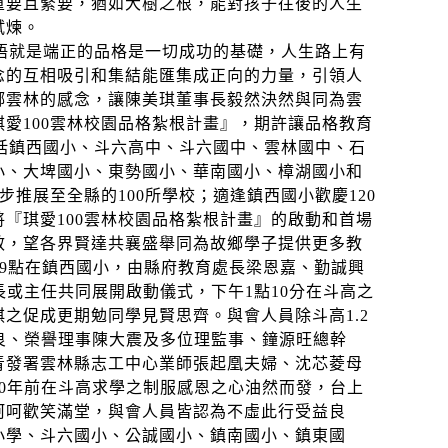
重要且緊要，猶如大樹之根，能對孩子往後的人生
試煉。
悟就是端正的品格是一切成功的基礎，人生路上有
念的互相吸引和集結能匯集成正向的力量，引領人
鄉雲林的感念，讓陳美琪董事長毅然決然與同為雲
琪愛
100
雲林校園品格紮根計畫』，期許讓品格教育
括鎮西國小、斗六高中、斗六國中、雲林國中、石
小、大埤國小、東勢國小、華南國小、樟湖國小和
步推展至全縣的
100
所學校；適逢鎮西國小歡慶
120
將『琪愛
100
雲林校園品格紮根計畫』的啟動和首場
效，望各界賢達共襄盛舉同為故鄉學子提供更多教
9
點在鎮西國小，由縣府教育處長梁恩嘉、勤誠興
長或主任共同展開啟動儀式，下午
1
點
10
分在斗高之
琪之促成更期勉同學見賢思齊。與會人員除斗高
1.2
良、榮譽理事陳大震及多位理監事、鐘源旺總幹
青發署雲林縣志工中心業師張起凰夫婦、沈芯菱母
0
年前在斗高求學之制服感恩之心油然而發，台上
呵呵歡笑滿堂，與會人員皆認為不虛此行受益良
小學、斗六國小、公誠國小、鎮南國小、鎮東國