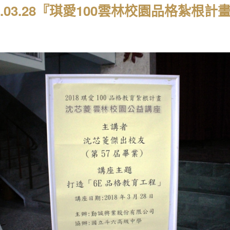
18.03.28『琪愛100雲林校園品格紮根計