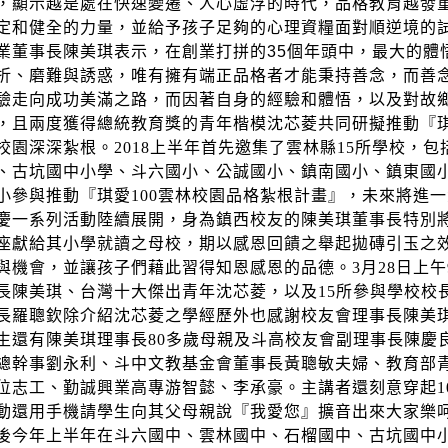
，顯示越是處在快速變遷、人心虛浮的時代，品格教育越發
定和健全的力量，並給予孩子足夠的心理資糧面對順逆境的
業董事長陳美琪表示，在創業打拼的
35
個年頭中，最大的體
折、磨難與誘惑，唯有擁有端正品格者才能秉持善念，而善
驗走向成功美滿之路，而因著自身的經驗和體悟，以及對故
，且兩度獲得總統教育獎的青年楷模沈芯菱共同研擬推動『
校園深深紮根。
2018
上半年首先邀集了雲林縣
15
所學校，包
、古坑國中小學、斗六國小、公誠國小、鎮南國小、鎮東國
小參與推動『琪愛
100
雲林校園品格紮根計畫』，未來將進一
慶一系列活動陸續展開，身為鎮西校友的陳美琪董事長特別
座獻給其小學就讀之母校，期以感恩回饋之舉起拋磚引玉之
與機會，並讓孩子們藉此習得知恩感恩的品德。
3
月
28
日上午
長陳美琪、台灣十大傑出青年沈芯菱，以及
15
所參與學校校
長羅聰欽除介紹沈芯菱之學經歷外也感謝校友會理事長陳美
生還有陳美琪理事長
80
多歲母親及斗高校友會副理事長陳慶
總幹事劉永利、斗中文教基金會董事長黃聰敏夫婦、教育部
位志工、勤誠興業高專游智懿、李承豪。主講者還刻意穿起
1
動還用手機請學生向其父母親說『我愛您』擴音出來大家樂
後今年上半年在斗六國中、雲林國中、石榴國中、古坑國中