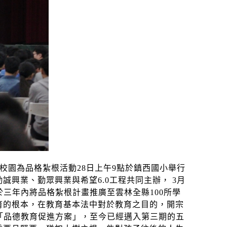
校園為品格紮根活動
28
日上午
9
點於鎮西國小舉行
勤誠興業、勤眾興業與希望
6.0
工程共同主辦，
3
月
於三年內將品格紮根計畫推廣至雲林全縣
100
所學
育的根本，在教育基本法中對於教育之目的，開宗
「品德教育促進方案」，至今已經邁入第三期的五