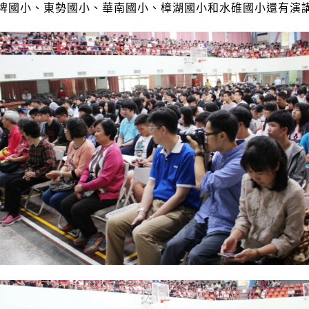
埤國小、東勢國小、華南國小、樟湖國小和水碓國小還有演