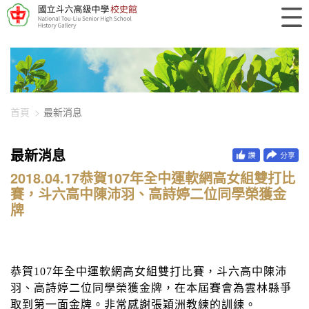
448-1687
首頁
最新消息
最新消息
2018.04.17恭賀107年全中運軟網高女組雙打比
賽，斗六高中陳沛羽、高詩婷二位同學榮獲金
牌
恭賀
107
年全中運軟網高女組雙打比賽，斗六高中陳沛
羽、高詩婷二位同學榮獲金牌，在本屆賽會為雲林縣爭
取到第一面金牌。非常感謝張穎洲教練的訓練。