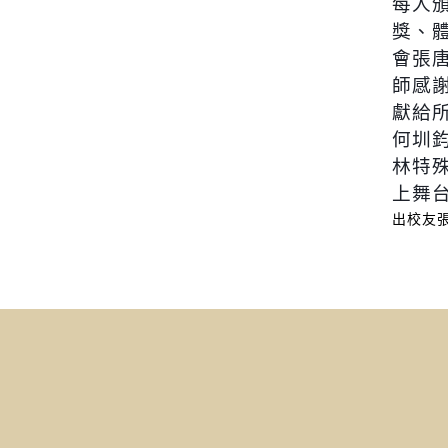
每人
獎、
會張
師感
獻給
何圳
林特
上舞
出校友