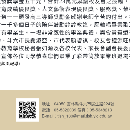
頒發獎學金五千元，合計
28
萬元感謝校友會之鼓勵，
體育成績優良獎、人文藝術表現優良獎、服務獎、榮
唐榮一一頒發高三導師獎勵金感謝老師辛苦的付出。
謝一千多個日子的陪伴鼓勵諄諄教誨，壓軸唱畢業歌
所有畢業生。一場非常感性的畢業典禮，與會貴賓還
鈞、斗六市長謝淑亞、市代表顏碧祺、校友會鐘源旺
殊教育學校秘書張如源及各校代表、家長會副會長委
台宣佈各位同學恭喜您們畢業了彩帶筒放畢業班退場
張起凰報導
)
地址：64050 雲林縣斗六市民生路224號
電話：05-5322039 傳真：05-5348213
E-mail：tlsh_130@mail.tlsh.ylc.edu.tw