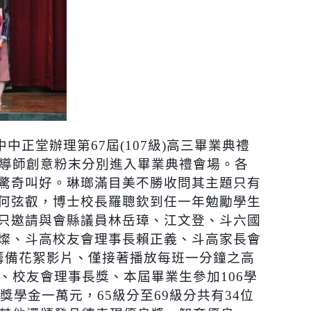
中中正堂辦理第
67
屆
(107
級
)
高三畢業典禮
導師創意粉末分別進入畢業典禮會場。各
驚奇叫好。琳瑯滿目美不勝收問其主題只有
何弦叡，博士校長羅聰欽到任一年勉勵學生
只邀請與會縣議員林岳璋、江文登、斗六國
燦、斗高校友會理事長賴正義、斗高家長會
籌備花絮影片、僅接著播放每班一分鐘之高
、校友會理事長獎、本屆畢業生參加
106
學
獎學金一萬元，
65
級分至
69
級分共有
34
位