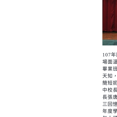
107
年
場面
畢業
天知
簡短
中校
長張
三回
年度