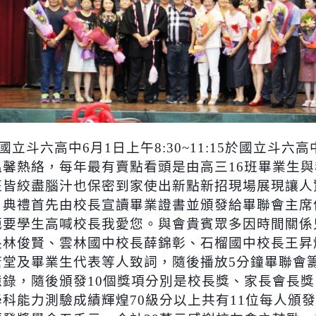
國立斗六高中
6
月
1
日上午
8:30~11:15
於國立斗六高
溫馨熱絡，每年最有賣點看頭是由高三
16
班畢業生與
班皆絞盡腦汁也保密到家使出新點新招現場展現讓人
，典禮首先由校長宣讀畢業證書並頒發給畢聯會主席
扼要學生高喊校長我愛您。與會貴賓眾多因時間關係
長林俊賢、雲林國中校長薛錦彰、石榴國中校長王昇
唐堂及畢業生代表等人致詞，隨後播放
5
分鐘畢聯會
憶錄，隨後頒發
10
個獎項分別是校長獎、家長會長獎
學科能力測驗成績輝煌
70
級分以上共有
11
位每人頒發