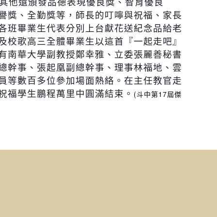
其他還頒發品德表現優良獎、智育優良
譽獎、全勤獎等，師長的叮嚀與祝福、家長
各班畢業生代表分別上台獻花送紀念品給老
及校歌高三全體畢業生以這首『一起走吧』
有南華大學副教授鄭幸雅、立委張麗善秘書
總幹事、張起凰副總幹事、理事林福地、雲
員等數百多位參加場面熱絡。在主任教官走
祝福學生鵬程萬里中圓滿結束。
(
斗中第
17
屆傑