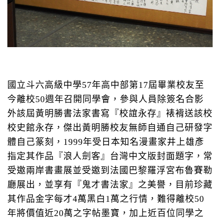
國立斗六高級中學
57
年高中部第
17
屆畢業校友至
今離校
50
週年召開同學會，參與人員除簽名合影
外該屆黃明勝書法家書寫『校誼永存』裱褙送該校
校史館永存，傑出黃明勝校友無師自通自己研發字
體自己篆刻，
1999
年受日本知名漫畫家井上雄彥
指定其作品『浪人劍客』台灣中文版封面題字，常
受邀兩岸書畫展並受邀到法國巴黎羅浮宮布魯賽勒
廳展出，並享有『鬼才書法家』之美譽，目前珍藏
其作品金字每才
4
萬黑白
1
萬之行情，難得離校
50
年將價值近
20
萬之字帖墨寶，加上近百位同學之