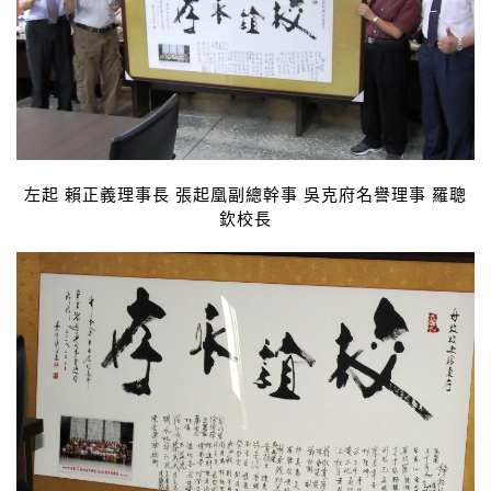
左起 賴正義理事長 張起凰副總幹事 吳克府名譽理事 羅聰
欽校長