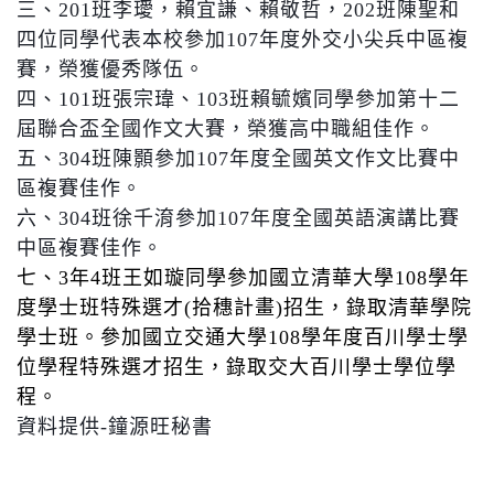
三、
201
班李璦，賴宜謙、賴敬哲，
202
班陳聖和
四位同學代表本校參加
107
年度外交小尖兵中區複
賽，榮獲優秀隊伍。
四、
101
班張宗瑋、
103
班賴毓嬪同學參加第十二
屆聯合盃全國作文大賽，榮獲高中職組佳作。
五、
304
班陳顥參加
107
年度全國英文作文比賽中
區複賽佳作。
六、
304
班徐千淯參加
107
年度全國英語演講比賽
中區複賽佳作。
七、
3
年
4
班王如璇同學參加國立清華大學
108
學年
度學士班特殊選才
(
拾穗計畫
)
招生，錄取清華學院
學士班。參加國立交通大學
108
學年度百川學士學
位學程特殊選才招生，錄取交大百川學士學位學
程。
資料提供-鐘源旺秘書