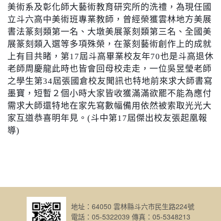
美術系及彰化師大藝術教育研究所的洗禮，為現任國
立斗六高中美術班專業教師，曾經榮獲雲林地方美展
書法篆刻類第一名、大墩美展篆刻類第三名、全國美
展篆刻類入選等多項殊榮，在篆刻藝術創作上的成就
上有目共睹，第
17
屆斗高畢業校友年
70
也是斗高退休
老師周慶龍此時也皆會回母校走走，一位吳昱瑩老師
之學生第
34
屆張國倉校友聞訊也特地前來求大師書寫
墨寶，短暫２個小時大家皆收獲滿滿欲罷不能為應付
需求大師還特地在家先寫數幅備用依然被索取光光大
家互道恭喜明年見。
(
斗中第
17
屆傑出校友張起凰報
導
)
地址：64050 雲林縣斗六市民生路224號
電話：05-5322039 傳真：05-5348213