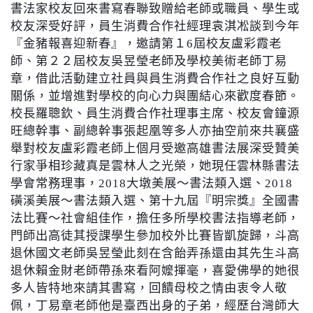
書法家校友回來書寫春聯致贈給老師或職員、學生或
校友深受好評，員生消費合作社經理袁淇凇談到今年
『金豬報喜迎新春』，邀請第１
6
屆校友盧彩霞老
師、第２２屆校友吳昱瑩老師及學校美術老師丁易
章，借此活動建立社員與員生消費合作社之良好互動
關係，並增進對學校的向心力與團結心來歡度春節。
校長羅聰欽、員生消費合作社理事主席、校友會鐘源
旺總幹事、副總幹事張起凰等多人亦抽空前來共襄盛
舉對校友盧彩霞老師上個月受邀高雄書法展深受贊美
行家爭相珍藏真是雲林人之光榮，她現任雲林縣書法
學會常務理事，
2018
大墩美展～書法類入選、
2018
磺溪美展～書法類入選、第十九屆『明宗獎』全國書
法比賽～社會組佳作，擔任多所學校書法指導老師，
門師出高徒其授課學生參加校外比賽皆凱旋歸，斗高
退休國文老師吳昱瑩此刻在含飴弄孫還由其先生斗高
退休賴金財老師帶孫來看阿嬤揮毫，喜愛佛學的她很
多人皆特地來請其書寫，回饋母校之情由衷令人敬
佩，丁易章老師他是臺西出身的子弟，經歷台灣師大