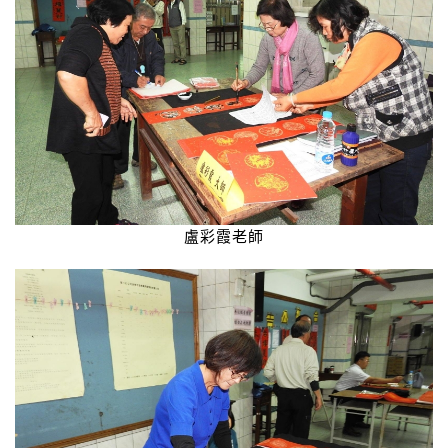
盧彩霞老師