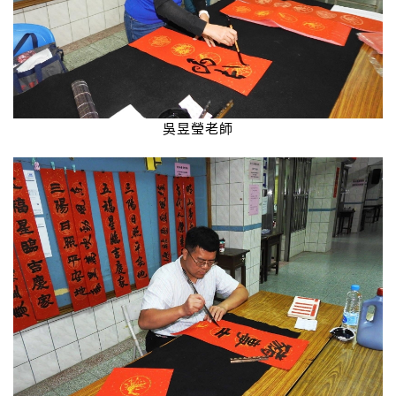
吳昱瑩老師