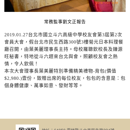
常務監事劉文正報告
2019.01.27台北市國立斗六高級中學校友會第
3
屆第
2
次
會員大會，假台北市民生西路
300
號
3
樓菊元日本料理餐
廳召開，由葉美麗理事長主持。母校羅聰欽校長及鐘源
旺秘書，特地從斗六趕來台北與會，照顧校友會之熱
情，令人欽佩！
本次大會理事長葉美麗特別準備精美禮物
-
背包
(
價值
$2,980.)
壹份，致贈出席的每位校友，包包的含意是：包
個身體健康、萬事如意、發財等等。
地址：64050 雲林縣斗六市民生路224號