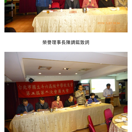
榮譽理事長陳調鋌致詞