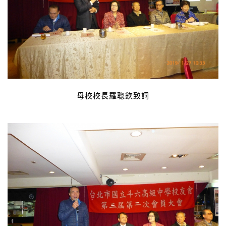
母校校長羅聰欽致詞