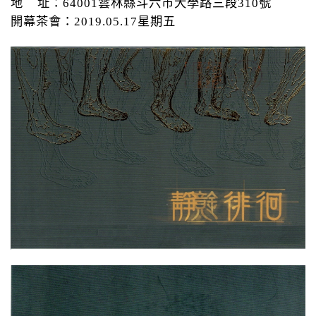
地
址：
64001
雲林縣斗六市大學路三段
310
號
開幕茶會：
2019.05.17
星期五