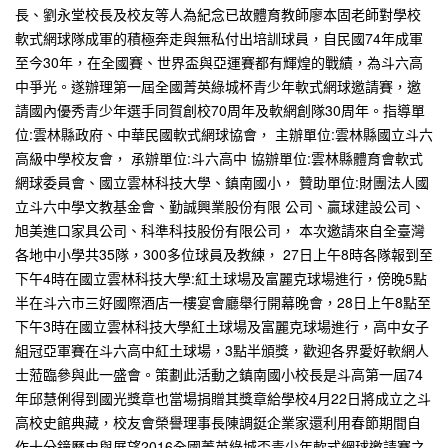
長、劉永堂校長及校友等人為紀念已故體育教師廖本固老師對學校
軟式網球隊成軍的積極奔走與無私付出培訓球員，自民國74年成軍
至今30年，在全國賽、世界盃與亞運賽都有輝煌的戰績，為斗六高
中爭光。遂辦理第一屆全國菁英綠城杯青少年軟式網球邀請賽，邀
請國內優秀青少年選手同賀創校70周年及軟網創隊30周年。指導單
位:雲林縣政府、中華民國軟式網球協會， 主辦單位:雲林縣國立斗六
高級中學校友會， 承辦單位:斗六高中 協辦單位:雲林縣體育會軟式
網球委員會、國立雲林科技大學、鎮南國小， 贊助單位:財團法人國
立斗六中學文教基金會、勤誠興業股份有限 公司、贏球建設公司、
旭美進口家具公司、科準科技股份有限公司， 本次邀請來自全臺灣
各地中小學共35隊，300多位球員及教練， 27日上午8時各隊報到至
下午4時在國立雲林科技大學:紅土球場及富麗克球場進行，傍晚5點
半在斗六市三好國際酒店一樓宴會廳舉行開幕晚會，28日上午8點至
下午3時在國立雲林科技大學紅土球場及富麗克球場進行，高中女子
組冠亞軍賽在斗六高中紅土球場，3點半頒獎，歡迎各界愛好軟網人
士蒞臨參與此一盛會。策劃此活動之鎮南國小校長是斗高第一屆74
年邱慧俐得到國光獎章也當場捐贈其獎章給學校4月22日將成立之斗
高校史館典藏，校友會榮譽理事長陳調鋌企業家還利用春節期間自
作十分鐘歷史與展望2016全國菁英綠城盃青少年軟式網球邀請賽之