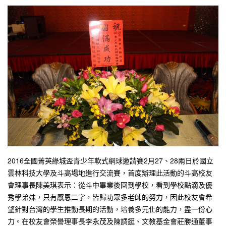
2016全國菁英綠城盃青少年軟式網球邀請賽2月27、28兩日於國立
雲林科技大學及斗高場地進行交流賽，首度辦理此活動的斗高校友
會理事長陳美琪表示：從斗中畢業後回到學校，看到學校點滴及優
秀學弟妹，只有感恩二字，皆歸功眾多老師的努力，因此校友會希
望針對台灣的學生推動長期的活動，培養多元化的能力，盡一份心
力。在校友會榮譽理事長李永茂及陳調鋌、文教基金會莊勝通董事