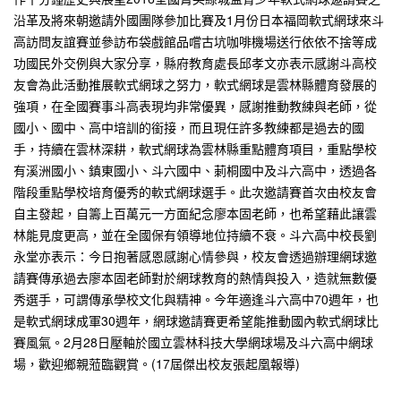
沿革及將來朝邀請外國團隊參加比賽及1月份日本福岡軟式網球來斗
高訪問友誼賽並參訪布袋戲館品嚐古坑咖啡機場送行依依不捨等成
功國民外交例與大家分享，縣府教育處長邱孝文亦表示感謝斗高校
友會為此活動推展軟式網球之努力，軟式網球是雲林縣體育發展的
強項，在全國賽事斗高表現均非常優異，感謝推動教練與老師，從
國小、國中、高中培訓的銜接，而且現任許多教練都是過去的國
手，持續在雲林深耕，軟式網球為雲林縣重點體育項目，重點學校
有溪洲國小、鎮東國小、斗六國中、莿桐國中及斗六高中，透過各
階段重點學校培育優秀的軟式網球選手。此次邀請賽首次由校友會
自主發起，自籌上百萬元一方面紀念廖本固老師，也希望藉此讓雲
林能見度更高，並在全國保有領導地位持續不衰。斗六高中校長劉
永堂亦表示：今日抱著感恩感謝心情參與，校友會透過辦理網球邀
請賽傳承過去廖本固老師對於網球教育的熱情與投入，造就無數優
秀選手，可謂傳承學校文化與精神。今年適逢斗六高中70週年，也
是軟式網球成軍30週年，網球邀請賽更希望能推動國內軟式網球比
賽風氣。2月28日壓軸於國立雲林科技大學網球場及斗六高中網球
場，歡迎鄉親蒞臨觀賞。(17屆傑出校友張起凰報導)