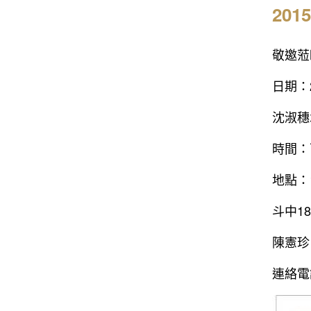
20
敬邀蒞
日期：2
沈淑穗
時間：下
地點：
斗中1
陳憲珍
連絡電話：