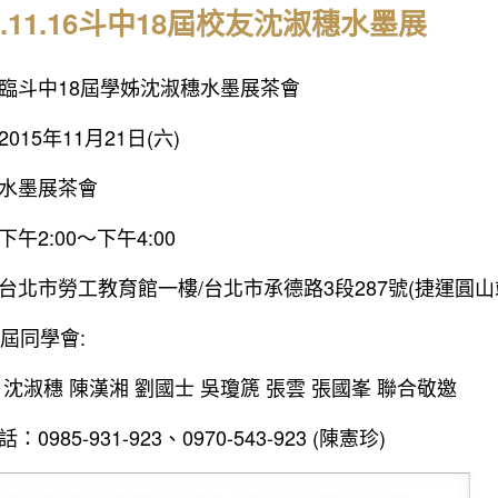
15.11.16斗中18屆校友沈淑穗水墨展
臨斗中18屆學姊沈淑穗水墨展茶會
015年11月21日(六)
水墨展茶會
午2:00〜下午4:00
台北市勞工教育館一樓/台北市承德路3段287號(捷運圓山
8屆同學會:
 沈淑穗 陳漢湘 劉國士 吳瓊篪 張雲 張國峯 聯合敬邀
0985-931-923、0970-543-923 (陳憲珍)