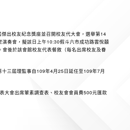
6屆傑出校友紀念獎座並召開校友代大會，選舉第14
堂演奏會，擬該日上午10:30假斗六市成功路雲悅囍
。會後於該會館校友代表餐敘（每名出席校友及眷
三屆理監事自109年4月25日延任至109年7月
員代表大會出席葷素調查表、校友會會員費500元匯款