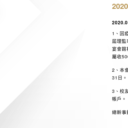
20
2020
1、因
屆理監
宴會館
屬收5
2、本
31日。
3、校
帳戶。
總幹事鐘