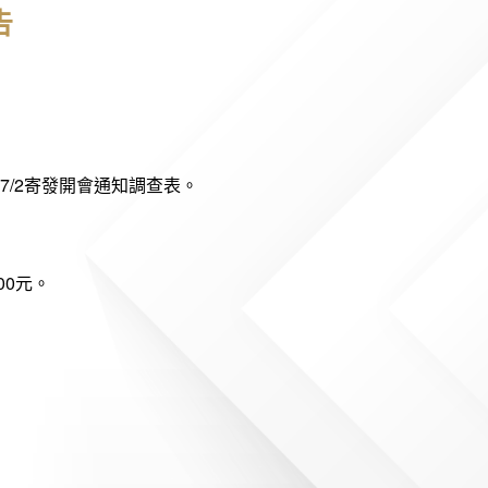
告
7/2寄發開會通知調查表。
00元。