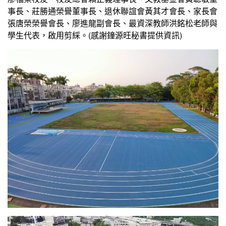
事長、莊勝通榮譽董事長、退休聯誼會黃其才會長、家長會
張唐榮榮譽會長、廖進龍副會長、最資深教師洪銘松老師與
學生代表，啟用剪綵。(感謝鐘源旺秘書提供資訊)