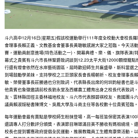
斗六高中12月16日(星期五)假該校運動舉行111年度全校動大會校
會理事長賴正義、文教基金會董事長黃聰敏感謝大家之蒞臨。今天活動內容
賽，運動員創意進場(特色活動之一)、開幕典禮、樂、儀、旗隊表演(
幕式之貴賓有斗六市長林聖爵致詞談到12.23太平大街12000顆燈籠點
行還有燈會依然在水岸藝術園區，屆時歡迎師生共襄盛舉，新科當選之
到場鼓勵學弟妹，支持學校之三巨頭家長會長楊朝祈、校友會理事長
敏、榮譽董事長莊勝通也分別致詞、代表縣長出席的何圳鈞秘書也是
他貴賓也象徵邀請前校長劉永堂及西螺農工體育出身之校長代表致詞
友、雲林縣田徑主委林福地校友、斗六市代表顏碧祺校友、救國團斗
議員賴淑娞秘書陳博文、吳鳳大學及斗商主任等各校數十位貴賓蒞臨
每年運動會最有賣點是學校師生粉抹登場，高一每班皆保密其表演100
還請專人打分數評分頒獎，表演節目琳瑯滿目美不勝收有媽祖繞境、
校長也提到響應政府提倡全民運動，推展教職員工生體育康樂活動，