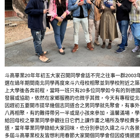
斗高畢業20年年初五大家召開同學會話不完之往事一群2003
選在過年期間南北同學再度來斗六母校相聚並到學校附近之築
上大學後各奔前程，當時一班只有20多位同學如今有的到德
發展或協助，依然在家鄉服務的也微乎其微，今天有專程從北
因趕初五要開市提早幾個志同道合之男同學就先聚會，有事外
八再相聚，有的難得帶另一半或是小孩來參加，溫馨滿場，學
給回母校之畢業同學參觀往日它們上課作畫之場所及學校費多
道，當年畢業同學錄給大家回味，也分別參訪久違之斗六各景
多屆斗高畢業校友皆想利用春節大家開個同學會但因疫情遲遲