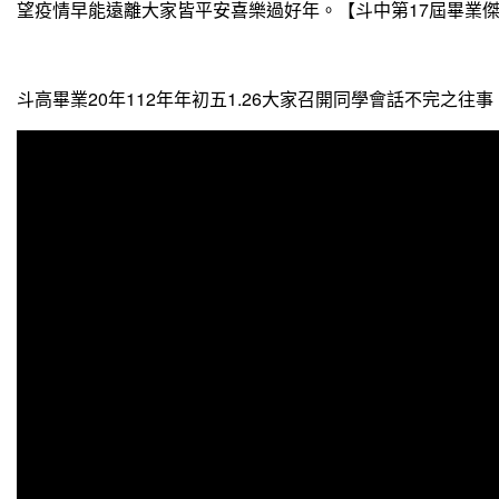
望疫情早能遠離大家皆平安喜樂過好年。【斗中第17屆畢業
斗高畢業20年112年年初五1.26大家召開同學會話不完之往事