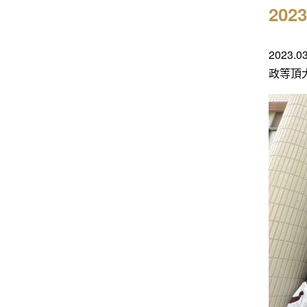
20
202
政等頂