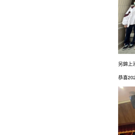
另錦上
恭喜2