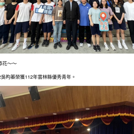
添花～～
02吳昀蓁榮獲112年雲林縣優秀青年。