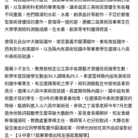
劃，以及美術科老師的專業指導，讓本屆高三美術班資優生有各種
不同畫風，他們精湛的水彩、水墨、創表設計等創作，不亞於都會
型美術資優班的畫作。更值得一提的是，連續三屆美術班畢業生在
大學學測術科測驗成績，在水墨、創表等考科獲得榜首。
使得北自台中大雅區國中、南至嘉義市蘭潭國中、東有南投國中、
西有彰化和美國中，以及縣內有美術班國中等畢業學生選擇斗六高
中美術班就讀。
隨著少子女化，教育部核定公立高中各類藝才資優班班級學生數，
新學年度班級學生數由30人調降為25人。希望雲林縣內設有美術班
的國中畢業生，有志選擇美術之學子，術科測驗能在中部地區拿到
高分，選擇斗六高中美術班就讀。高度期待縣內國小、國中設有美
術藝才班的學生，在9年的專業素養培育，在選擇高中美術資優班的
時候，能順利進入斗六高中美術班。參與之丁易章老師今年7月也要
退休他致詞鼓勵學生要突破大膽創作，家長會長楊朝祈、校友會總
幹事鐘源旺、教務處董季樺主任、導師等人也分別致詞，大夥合影
留念後由3位同學導覧畫作圓滿結束，同學也紛紛在其作品前留影紀
念。【斗中第17屆畢業傑出校友張起凰報導】