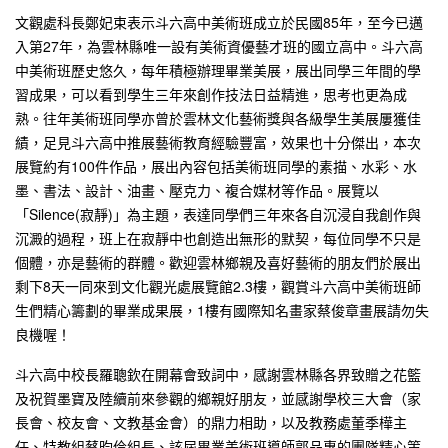
文觀處科長鄭妃束表示斗六高中美術班成立於民國85年，至今已邁
入第27年，為雲林縣唯一設有美術資優藝才班的國立高中。斗六高
中美術班歷史悠久，每年積極辦理畢業美展，展出同學三年間的學
習成果，可以看到學生三年來創作技法日益精進，思考也更為成
熟。往年美術班同學亦曾於雲林文化藝術獎與各級學生美展屢獲佳
績，足見斗六高中推展藝術教育經驗豐富，效果也十分傑出，本次
展覽約有100件作品，展出內容包括美術班同學的素描、水彩、水
墨、書法、設計、油畫、壓克力、複合媒材等作品。展覽以
「Silence(寂靜)」為主題，表達同學們三年來各自沉浸自我創作與
沉澱的過程，班上在寂靜中也創造出無形的默契，每位同學不只是
個體，亦是藝術的群體。歡迎雲林鄉親及喜好藝術的朋友們於展出
剩下8天一同來到文化觀光處展覽館2.3樓，觀賞斗六高中美術班師
生們精心籌劃的畢業成果展，1樓有國際知名畫家蔡俊章畫展請勿失
良機喔！
斗六高中校長羅聰欽在開幕會致詞中，感謝雲林縣各界致贈之花籃
及祝賀墨寶及陸續前來參觀的鄉親好朋友，並感謝學校三大會（家
長會、校友會、文教基金會）的鼎力相助，以及教務處董季樺主
任、特教組蔡昀伶組長、該屆畢業美術班導師郭品惠的團隊精心策