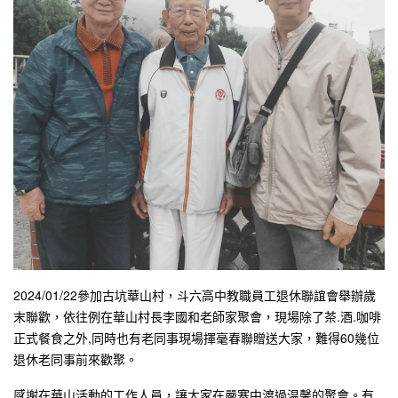
2024/01/22參加古坑華山村，斗六高中教職員工退休聯誼會舉辦歲
末聯歡，依往例在華山村長李國和老師家聚會，現場除了茶.酒.咖啡
正式餐食之外,同時也有老同事現場揮毫春聯贈送大家，難得60幾位
退休老同事前來歡聚。
感謝在華山活動的工作人員，讓大家在嚴寒中渡過温馨的聚會。有