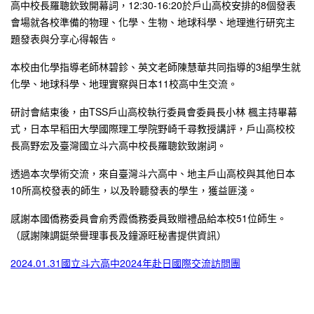
高中校長羅聰欽致開幕詞，12:30-16:20於戶山高校安排的8個發表
會場就各校準備的物理、化學、生物、地球科學、地理進行研究主
題發表與分享心得報告。
本校由化學指導老師林碧鉁、英文老師陳慧華共同指導的3組學生就
化學、地球科學、地理實察與日本11校高中生交流。
研討會結束後，由TSS戶山高校執行委員會委員長小林 楓主持畢幕
式，日本早稻田大學國際理工學院野崎千尋教授講評，戶山高校校
長高野宏及臺灣國立斗六高中校長羅聰欽致謝詞。
透過本次學術交流，來自臺灣斗六高中、地主戶山高校與其他日本
10所高校發表的師生，以及聆聽發表的學生，獲益匪淺。
感謝本國僑務委員會俞秀霞僑務委員致贈禮品給本校51位師生。
（感謝陳調鋌榮譽理事長及鐘源旺秘書提供資訊）
2024.01.31國立斗六高中2024年赴日國際交流訪問團