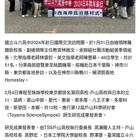
國立斗六高中2024年赴日國際交流訪問團，於1月31日由總領隊羅
聰欽校長、副總領隊主任教官林啟文、承辦組社團活動組張季倩組
長、化學指導老師林碧鉁、英文指導老師陳慧華，46位學生，共計
51名，分乘兩部遊覽車至桃園機場，搭機赴日本千葉縣、神奈川
縣、東京都各地參訪，以及在神奈川縣鴨川、橫須賀兩地
Homestay。
2月4日專程至姊妹學校東京都排名第四高校-戶山高校與日本的立
川、韮崎、富山中部、屋代、惠泉、南多摩、八王子東、多摩科
技、新發田、本鄉，共12校，進行第12屆戶山科學研討會
（Toyama ScienceSymposi）師生研究成果發表會。
研究成果發表會，由TSS戶山高校執行委員長 高瀨暖人主持，戶山
高校校長 高野宏 、日本工學院大學副校長 野澤康、臺灣國立斗六