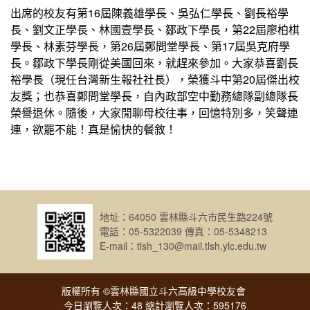
出席的校友有第16屆陳義雄學長、吳弘仁學長、劉長裕學
長、劉文正學長、林國壹學長、鄒政下學長，第22屆廖柏棋
學長、林素芬學長，第26屆鄭問堂學長、第17屆吳克府學
長。鄒政下學長剛從美國回來，就趕來參加。大家恭喜劉長
裕學長（現任台灣新生報社社長），榮獲斗中第20屆傑出校
友獎；也恭喜鄭問堂學長
，
自內政部空中勤務總隊副總隊長
榮譽退休。隨後，大家閒聊母校往事，回憶特別多，笑聲連
連，欲罷不能！真是愉快的餐敘！
地址：64050 雲林縣斗六市民生路224號
電話：05-5322039 傳真：05-5348213
E-mail：tlsh_130@mail.tlsh.ylc.edu.tw
版權所有 ©雲林縣國立斗六高級中學校友會
今日瀏覽人次：48 總計瀏覽人次：595176