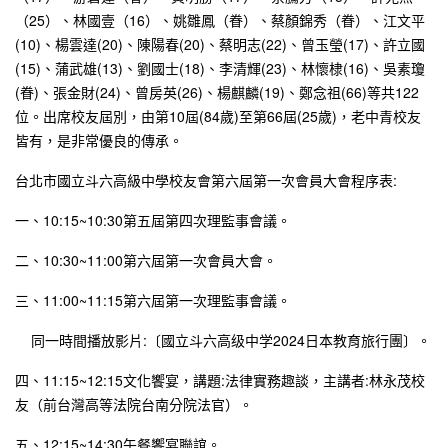
（25）、林國壹（16）、姚雛鳳（眷）、蔡顏錦秀（眷）、江文平
(10)、楊雲達(20)、陳陽春(20)、蔡明志(22)、曾玉瑩(17)、許立國
(15)、蒲武雄(13)、劉國士(18)、李清輝(23)、林懷棣(16)、吳素瓊
(眷)、張金財(24)、曾房英(26)、楊麒麟(19)、鄭念祖(66)等共122
位
。出席校友屆別，由第10屆(84歲)至第66屆(25歲)，老中青校友
皆有，是非常優良的傳承。
台北市國立斗六高級中學校友會第六屆第一次會員大會程序表:
一、10:15~10:30第五屆第四次理監事會議。
二、10:30~11:00第六屆第一次會員大會。
三、11:00~11:15第六屆第一次理監事會議。
同一時間播放影片:〔國立斗六高级中学2024日本教育旅行團〕。
四、11:15~12:15文化饗宴，講題:法律實務趣談，主講者:林永茂校
友（前台灣高等法院台南分院法官）。
五、12:15~14:30午餐饗宴聯誼。