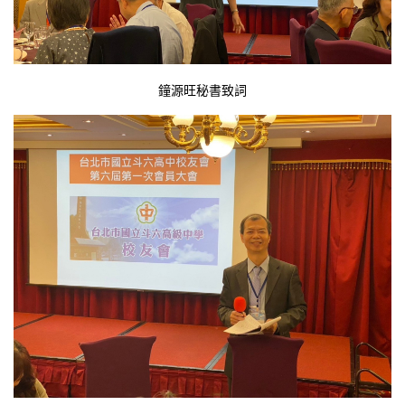
鐘源旺秘書致詞