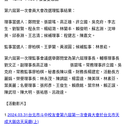
第六屆第一次會員大會改選理監事結果：
理事當選人：鄭問堂、張碧瑤、高正雄、許立國、吳克府、李志
生、劉智賢、程永宗、楊紹澂、林蘭丰、賴俊明、蘇志淵、沈坤
英、邱泰淵、王志清；候補理事：程健志、陳嘉文。
監事當選人：廖柏棋、王夢蘭、黃淑圓；候補監事：林景崧。
第六屆第一次理監事會議選舉鄭問堂為第六屆理事長。輔導理事長
劉文正，副理事長高正雄、 張碧瑤，常務理事許立國、吳
克府，常務監事廖柏棋，秘書長陳以儒，財務長楊建宏，活動長方
麗娟。榮譽理事長：林永茂、陳調鋌、楊雲達、陳美琪、林素芬、
葉美麗；名譽理事：張邦彥、王俊生、賴鼎銘、葉宗林、賴正謨、
陳武坦、陳大明、張祐慈、呂政達。
【活動影片】
1.
2024.03.31台北市斗中校友會第六屆第一次會員大會於台北市天
成大飯店天采廳(上)