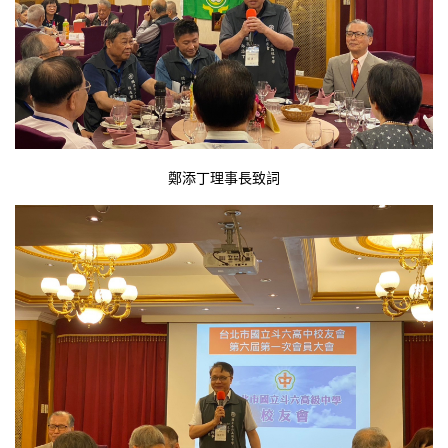
鄭添丁理事長致詞