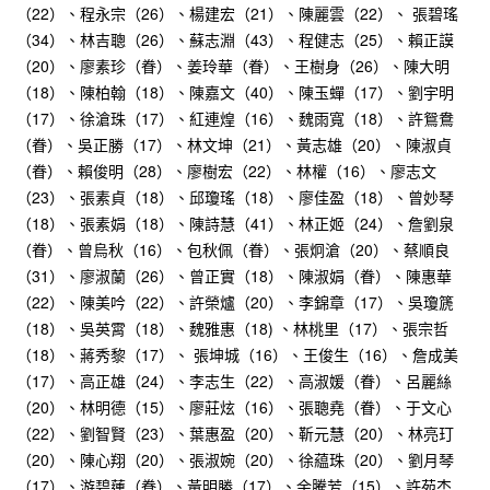
（22）、程永宗（26）、楊建宏（21）、陳麗雲（22）、 張碧瑤
（34）、林吉聰（26）、蘇志淵（43）、程健志（25）、賴正謨
（20）、廖素珍（眷）、姜玲華（眷）、王樹身（26）、陳大明
（18）、陳柏翰（18）、陳嘉文（40）、陳玉蟬（17）、劉宇明
（17）、徐滄珠（17）、紅連煌（16）、魏雨寬（18）、許鴛鴦
（眷）、吳正勝（17）、林文坤（21）、黃志雄（20）、陳淑貞
（眷）、賴俊明（28）、廖樹宏（22）、林權（16）、廖志文
（23）、張素貞（18）、邱瓊瑤（18）、廖佳盈（18）、曾妙琴
（18）、張素娟（18）、陳詩慧（41）、林正姬（24）、詹劉泉
（眷）、曾烏秋（16）、包秋佩（眷）、張炯滄（20）、蔡順良
（31）、廖淑蘭（26）、曾正實（18）、陳淑娟（眷）、陳惠華
（22）、陳美吟（22）、許榮爐（20）、李錦章（17）、吳瓊篪
（18）、吳英霄（18）、魏雅惠（18) 、林桃里（17）、張宗哲
（18）、蔣秀黎（17）、 張坤城（16）、王俊生（16）、詹成美
（17）、高正雄（24）、李志生（22）、高淑媛（眷）、呂麗絲
（20）、林明德（15）、廖莊炫（16）、張聰堯（眷）、于文心
（22）、劉智賢（23）、葉惠盈（20）、靳元慧（20）、林亮玎
（20）、陳心翔（20）、張淑婉（20）、徐藴珠（20）、劉月琴
（17）、游碧蓮（眷）、黃明勝（17）、余騰芳（15）、許苑杰