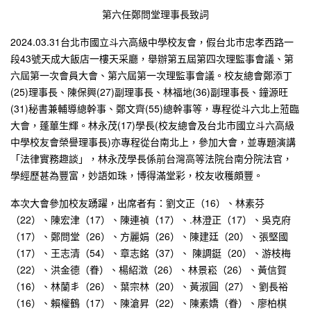
第六任鄭問堂理事長致詞
2024.03.31台北市國立斗六高級中學校友會，假台北市忠孝西路一
段43號天成大飯店一樓天采廳，舉辦第五屆第四次理監事會議、第
六屆第一次會員大會、第六屆第一次理監事會議。校友總會鄭添丁
(25)理事長、陳保興(27)副理事長、林福地(36)副理事長、鐘源旺
(31)秘書兼輔導總幹事、鄭文齊(55)總幹事等，專程從斗六北上蒞臨
大會，蓬蓽生輝。林永茂(17)學長(校友總會及台北市國立斗六高級
中學校友會榮譽理事長)亦專程從台南北上，參加大會，並專題演講
「法律實務趣談」，林永茂學長係前台灣高等法院台南分院法官，
學經歷甚為豐富，妙語如珠，博得滿堂彩，校友收穫頗豐。
本次大會參加校友踴躍，出席者有：劉文正（16）、林素芬
（22）、陳宏津（17）、陳連禎（17）、.林澄正（17）、吳克府
（17）、鄭問堂（26）、方麗娟（26）、陳建廷（20）、張堅國
（17）、王志清（54）、章志銘（37）、 陳調鋌（20）、游枝梅
（22）、洪金德（眷）、楊紹澂（26）、林景崧（26）、黃信賀
（16）、林蘭丯（26）、葉宗林（20）、黃淑圓（27）、劉長裕
（16）、賴權鶴（17）、陳滄昇（22）、陳素嬌（眷）、廖柏棋