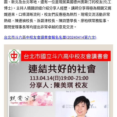
園、新北及台北等地，還有一位是現居美國德州奧斯汀的校友(化工
博士)。主持人精闢詳細介紹分享人經歷，講師分享得極為精闢又娓
娓道來，口條清晰流利，校友們反應極為熱烈，現場交流活動非常
熱絡，陳連禎校長、孫碧津校長、陳詩慧學長、廖柏棋常務監事、
鄭問堂理事長等均提出非常卓越的意見交流。
台北市斗六高中校友會讀書會報名名單(20240414第六次)