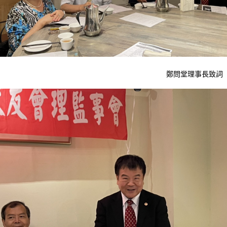
鄭問堂理事長致詞