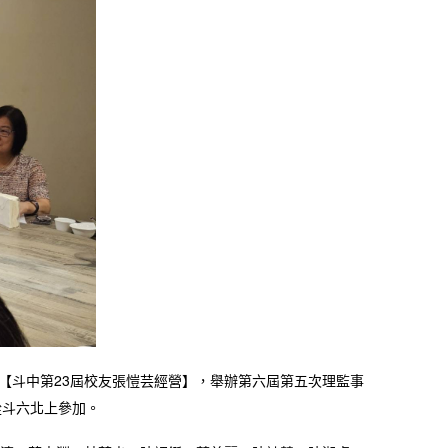
餐廳【斗中第23屆校友張愷芸經營】，舉辦第六屆第五次理監事
從斗六北上參加。