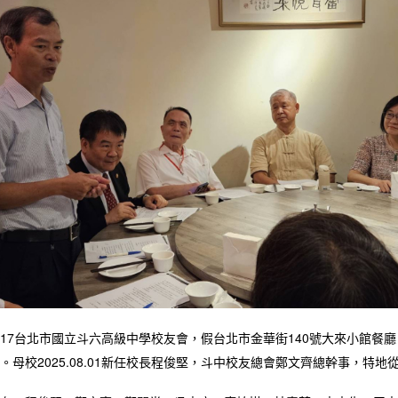
.08.17台北市國立斗六高級中學校友會，假台北市金華街140號大來小館
。母校2025.08.01新任校長程俊堅，斗中校友總會鄭文齊總幹事，特地