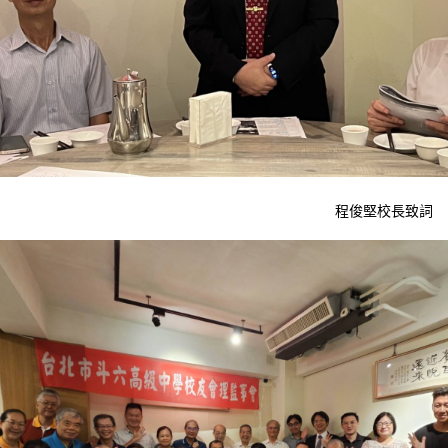
程俊堅校長致詞