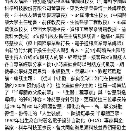
出校友講座，特別邀請該校20屆陳調鋌校友（竹南科學園區
科準科技股份有限公司董事長、東吳大學榮譽博士兼講座教
授、斗中校友總會榮譽理事長）、34屆陳悅生校友（中國醫
藥大學主任秘書、前任教務長、生物醫學工程教授）、45屆
黃俊杰校友（亞洲大學副校長、資訊工程學系特聘教授、前
雲科大教授）3位傑出校友擔任主講及與談者。邀請41屆陳
詩慧校友（極上國際事業執行長，電子通訊產業專業講師）
由新竹竹北南下擔任主持人與引言人。 前1小時將先由陳詩
慧主持人介紹3位與談人的學、經歷背景，接著是3位與談人
各自專業經驗分享。後1小時座談會時以對話方式呈現，期
使學弟學妹見賢思齊，永續發展，榮耀斗中。歡迎蒞臨聽
講。座談主題： 《從斗中出發，航向全球：如何在快速變
動的 2026 預約成功？》 這次座談會的主軸：這是一場集結
了「半導體教父級前輩」、「生醫工程專家」與「智慧製造
導師」的夢幻陣容。陳詩慧穿針引線，更是將這三位學長跨
越 25 年到 60 年的職涯智慧，轉化為高一、高二學弟妹聽
得懂、帶得走的「人生裝備」。 陳調鋌學長-半導體巨擘，
1952年出生為台灣著名電子設計自動化（EDA）專家與企
業家，科準科技董事長，曾共同創辦思源科技並帶領研發主