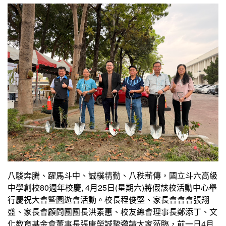
八駿奔騰、躍馬斗中、誠樸精勤、八秩薪傳，國立斗六高級
中學創校80週年校慶, 4月25日(星期六)將假該校活動中心舉
行慶祝大會曁園遊會活動。校長程俊堅、家長會會會張翔
盛、家長會顧問團團長洪素惠、校友總會理事長鄭添丁、文
化教育基金會董事長張唐榮誠摯邀請大家蒞臨，前一日4月