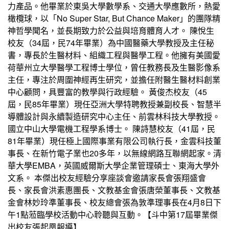
力產品。他畢業於東吳大學數學系、交通大學應數所，熱愛
橄欖球，以「No Super Star, But Chance Maker」的團隊精
神哲學聞名，並長期致力於公益與培育體育人才。 陳悅生
校友（34屆，民74年畢業）為中國醫藥大學教授及主任秘
書，專長於生醫材料、組織工程與醫學工程。他擁有美國愛
荷華州立大學醫學工程博士學位，曾任教務長及生醫影像系
主任，專注於周圍神經再生研究，並擔任附醫生醫材料創業
中心顧問，具豐富的教學與行政經驗。 黃俊杰校友（45
屆，民85年畢業）現任亞洲大學特聘教授兼副校長、智慧半
導體設計與永續製造研究中心主任、前雲林科技大學教授。
國立中山大學電機工程學系博士。 陳詩慧校友（41屆，民
81年畢業）現任極上國際事業有限公司執行長，金雲科技董
事長、在新竹電子業也20多年，以無線網路互聯網起家。清
華大學EMBA，英國威爾斯大學企業管理碩士、東海大學外
文系。 本傑出校友經驗分享座談會邀請家長會張翔盛會
長、家長會洪素惠團長、文教基金會張唐榮董事長、文教基
金會林妙玲準董事長、校友總會張為敦準理事長在4月8日下
午1點蒞臨學校活動中心聆聽與互動。【斗中第17屆畢業傑
出校友張起凰報導】