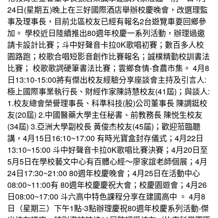
24日(星期五)晚上在三好國際酒店舉辦校慶晚會，改選理監
事及理事長，目前北區校友已經有報名2台遊覽車要回鄉參
加。 學校近日陸續推出80週年校慶一系列活動，辦理過邀
請卡設計比賽；斗中好聲音卡拉0K歌唱初賽；數百多人校
園路跑；校歌合唱短影音創作比賽報名；誠樸精勤校訓書法
比賽； 校歌歌詞硬筆書法比賽；雲鄉食情-食農市集。 4月8
日13:10-15:00將有傑出校友經驗分享座談會主持及引言人:
極上國際事業執行長、財經作家陳詩慧校友(41屆)；與談人:
1.校友總會榮譽理事長、科準科技(股)公司董事長 陳調鋌校
友(20屆) 2.中國醫藥大學主任秘書、前教務長 陳悦生校友
(34屆) 3.亞洲大學副校長 黃俊杰校友(45届)；歡迎蒞臨聽
講，4月15日16:10~17:00 有時光寶盒封存儀式；4月22日
13:10~15:00 斗中好聲音卡拉0K歌唱比賽決賽；4月20日至
5月5日在學校藝文中心有百體心經〜廖家誼老師個展；4月
24日17:30~21:00 80週年校慶晚會；4月25日在活動中心
08:00~11:00有 80週年校慶慶祝大會；校慶園遊會；4月26
日08:00~17:00 斗六高中特色課程分享在建國高中 。 4月8
日（星期三）下午1點-3點辦理慶祝80週年校慶系列活動-傑