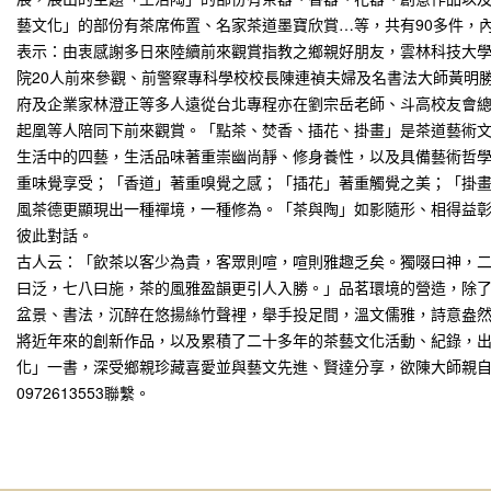
藝文化」的部份有茶席佈置、名家茶道墨寶欣賞…等，共有90多件，
表示：由衷感謝多日來陸續前來觀賞指教之鄉親好朋友，雲林科技大
院20人前來參觀、前警察專科學校校長陳連禎夫婦及名書法大師黃明
府及企業家林澄正等多人遠從台北專程亦在劉宗岳老師、斗高校友會
起凰等人陪同下前來觀賞。「點茶、焚香、插花、掛畫」是茶道藝術
生活中的四藝，生活品味著重崇幽尚靜、修身養性，以及具備藝術哲
重味覺享受；「香道」著重嗅覺之感；「插花」著重觸覺之美；「掛
風茶德更顯現出一種禪境，一種修為。「茶與陶」如影隨形、相得益
彼此對話。
古人云：「飲茶以客少為貴，客眾則喧，喧則雅趣乏矣。獨啜曰神，
曰泛，七八曰施，茶的風雅盈韻更引人入勝。」品茗環境的營造，除
盆景、書法，沉醉在悠揚絲竹聲裡，舉手投足間，溫文儒雅，詩意盎
將近年來的創新作品，以及累積了二十多年的茶藝文化活動、紀錄，
化」一書，深受鄉親珍藏喜愛並與藝文先進、賢達分享，欲陳大師親
0972613553聯繫。